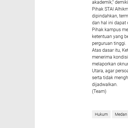
akademik," demik
‎Pihak STAI Alhi
dipindahkan, ter
dan hal ini dapat
Pihak kampus men
ketentuan yang b
perguruan tinggi.
‎Atas dasar itu, 
menerima kondisi
melaporkan oknu
Utara, agar pers
serta tidak meng
dijadwalkan.
‎(Team)
Hukum
Medan