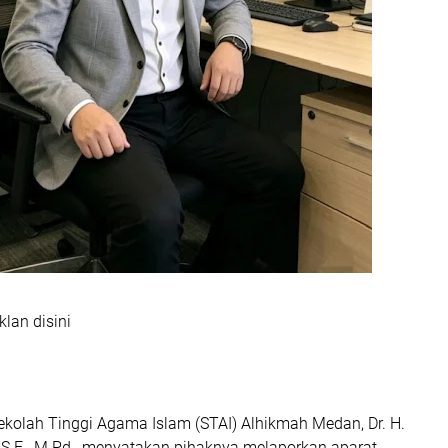
klan disini
ekolah Tinggi Agama Islam (STAI) Alhikmah Medan, Dr. H.
S.E., M.Pd., menyatakan pihaknya melaporkan aparat