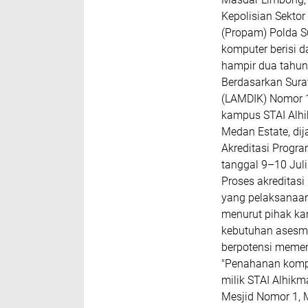
Kepolisian Sektor
(Propam) Polda Su
komputer berisi 
hampir dua tahun 
‎Berdasarkan Sur
(LAMDIK) Nomor 1
kampus STAI Alhi
Medan Estate, di
Akreditasi Progra
tanggal 9–10 Juli
‎Proses akredita
yang pelaksanaa
menurut pihak k
kebutuhan asesme
berpotensi memeng
‎"Penahanan komp
milik STAI Alhik
Mesjid Nomor 1, 