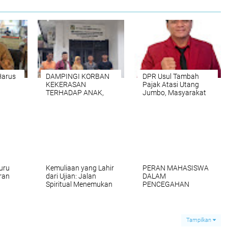
Harus
DAMPINGI KORBAN
‎DPR Usul Tambah
KEKERASAN
Pajak Atasi Utang
n
TERHADAP ANAK,
Jumbo, Masyarakat
etap
PENGACARA
Menolak
gan
MICHAEL P.
dan
MANURUNG DORONG
aat
LAPORAN KE UPT
ar
PPA DAN KEPOLISIAN
s
AGAR PROSES
HUKUM BERJALAN
JELAS
uru
Kemuliaan yang Lahir
PERAN MAHASISWA
ran
dari Ujian: Jalan
DALAM
Spiritual Menemukan
PENCEGAHAN
an
Makna Kehidupan
PENYALAHGUNAAN
 Hak
Menurut Al-Qur'an
NARKOTIKA DAN
i
dan Sunnah
PSIKOTROPIKA DI
INDONESIA
Tampilkan