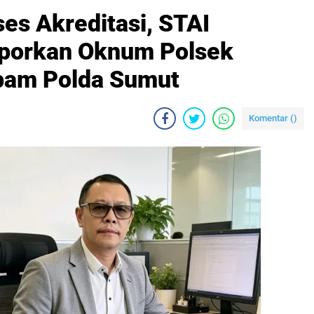
es Akreditasi, STAI
porkan Oknum Polsek
pam Polda Sumut‎
Komentar (
)