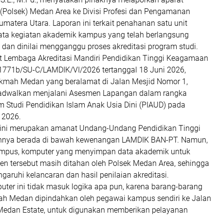
 (Polsek) Medan Area ke Divisi Profesi dan Pengamanan
matera Utara. Laporan ini terkait penahanan satu unit
data kegiatan akademik kampus yang telah berlangsung
dan dinilai mengganggu proses akreditasi program studi.
at Lembaga Akreditasi Mandiri Pendidikan Tinggi Keagamaan
771b/SU-C/LAMDIK/VI/2026 tertanggal 18 Juni 2026,
kmah Medan yang beralamat di Jalan Mesjid Nomor 1,
jadwalkan menjalani Asesmen Lapangan dalam rangka
m Studi Pendidikan Islam Anak Usia Dini (PIAUD) pada
 2026.
si ini merupakan amanat Undang-Undang Pendidikan Tinggi
nnya berada di bawah kewenangan LAMDIK BAN-PT. Namun,
ampus, komputer yang menyimpan data akademik untuk
n tersebut masih ditahan oleh Polsek Medan Area, sehingga
aruhi kelancaran dan hasil penilaian akreditasi.
uter ini tidak masuk logika apa pun, karena barang-barang
mah Medan dipindahkan oleh pegawai kampus sendiri ke Jalan
Medan Estate, untuk digunakan memberikan pelayanan