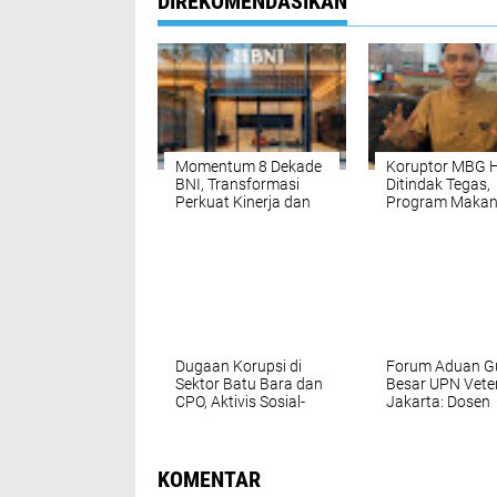
DIREKOMENDASIKAN
Momentum 8 Dekade
Koruptor MBG 
BNI, Transformasi
Ditindak Tegas,
Perkuat Kinerja dan
Program Maka
Daya Saing
Bergizi Gratis T
Dilanjutkan den
Evaluasi Total 
Perluasan Manf
bagi Pekerja Ak
Rumput Menuli
Dugaan Korupsi di
Forum Aduan G
Sektor Batu Bara dan
Besar UPN Vete
CPO, Aktivis Sosial-
Jakarta: Dosen
Politik Desak Aparat
Korban Kebijak
Penegak Hukum Usut
Rektorat Minta
Tuntas dan
Mereka Dipenuh
Transparan
KOMENTAR