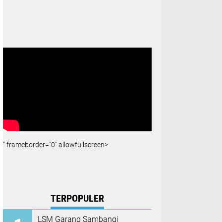
" frameborder="0" allowfullscreen>
TERPOPULER
LSM Garang Sambangi