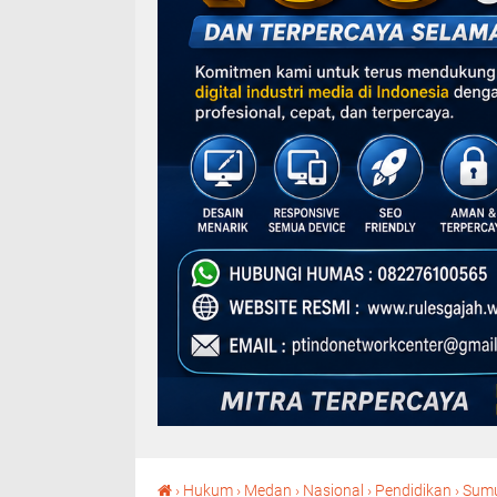
›
Hukum
›
Medan
›
Nasional
›
Pendidikan
›
Sum