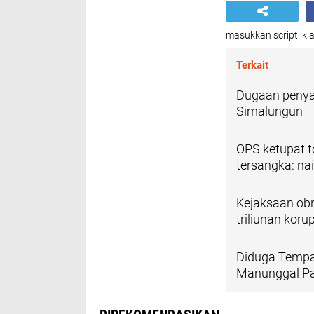
masukkan script ikla
Terkait
Dugaan penyal
Simalungun
OPS ketupat 
tersangka: nai
‎Kejaksaan ob
triliunan korup
Diduga Tempa
Manunggal Pas