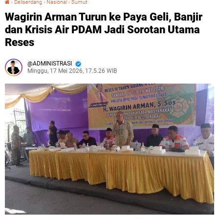
›
Deliserdang
›
Nasional
›
Sumut
Wagirin Arman Turun ke Paya Geli, Banjir
dan Krisis Air PDAM Jadi Sorotan Utama
Reses
ADMINISTRASI
Minggu, 17 Mei 2026, 17.5.26 WIB