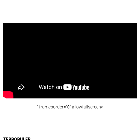
" frameborder="0" allowfullscreen>
TERPOPULER