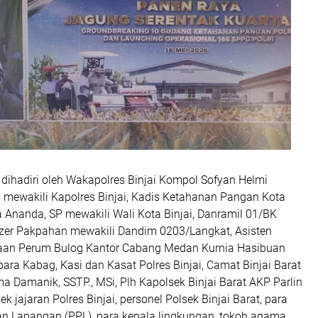
 dihadiri oleh Wakapolres Binjai Kompol Sofyan Helmi
H mewakili Kapolres Binjai, Kadis Ketahanan Pangan Kota
a Ananda, SP mewakili Wali Kota Binjai, Danramil 01/BK
Ezer Pakpahan mewakili Dandim 0203/Langkat, Asisten
an Perum Bulog Kantor Cabang Medan Kurnia Hasibuan
para Kabag, Kasi dan Kasat Polres Binjai, Camat Binjai Barat
 Damanik, SSTP., MSi, Plh Kapolsek Binjai Barat AKP Parlin
ek jajaran Polres Binjai, personel Polsek Binjai Barat, para
an Lapangan (PPL), para kepala lingkungan, tokoh agama