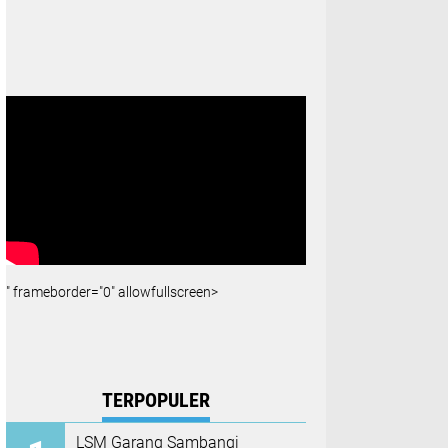
" frameborder="0" allowfullscreen>
TERPOPULER
LSM Garang Sambangi