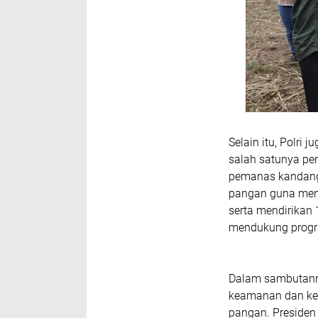
Selain itu, Polri
salah satunya pe
pemanas kandang
pangan guna mend
serta mendirikan
mendukung progra
Dalam sambutann
keamanan dan ket
pangan. Preside