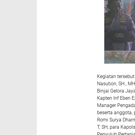
Kegiatan tersebut
Nasution, SH., M
Binjai Gelora Jay
Kapten Inf Eben 
Manager Pengada
beserta anggota, 
Romi Surya Dharma
T, SH, para Kapols
Penyuluh Pertani