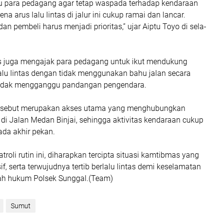
 para pedagang agar tetap waspada terhadap kendaraan
na arus lalu lintas di jalur ini cukup ramai dan lancar.
an pembeli harus menjadi prioritas,” ujar Aiptu Toyo di sela-
gas juga mengajak para pedagang untuk ikut mendukung
alu lintas dengan tidak menggunakan bahu jalan secara
 tidak mengganggu pandangan pengendara.
r tersebut merupakan akses utama yang menghubungkan
di Jalan Medan Binjai, sehingga aktivitas kendaraan cukup
ada akhir pekan.
troli rutin ini, diharapkan tercipta situasi kamtibmas yang
, serta terwujudnya tertib berlalu lintas demi keselamatan
ah hukum Polsek Sunggal.(Team)
Sumut