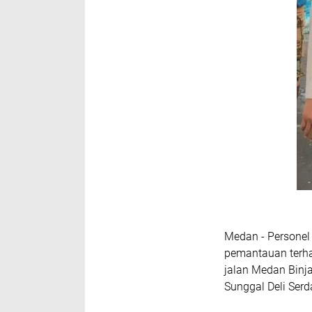
‎Medan - Persone
pemantauan terha
jalan Medan Binj
Sunggal Deli Ser