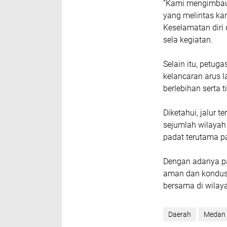
‎“Kami mengimbau
yang melintas kare
Keselamatan diri d
sela kegiatan.
‎Selain itu, petu
kelancaran arus l
berlebihan serta
‎Diketahui, jalu
sejumlah wilayah 
padat terutama p
‎Dengan adanya pa
aman dan kondusif
bersama di wilay
Daerah
Medan