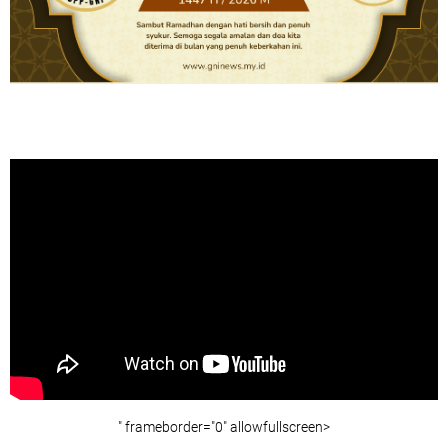
" frameborder="0" allowfullscreen>