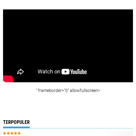
" frameborder="0" allowfullscreen>
TERPOPULER