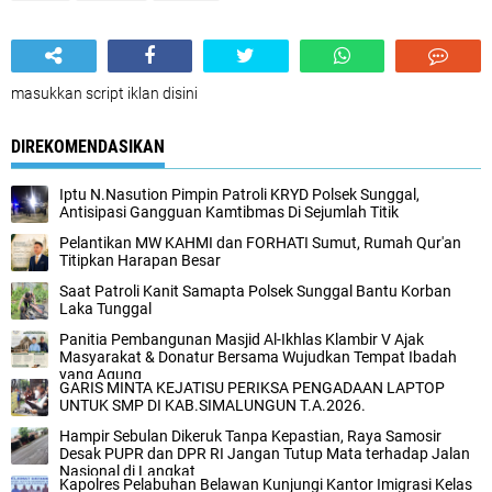
masukkan script iklan disini
DIREKOMENDASIKAN
Iptu N.Nasution Pimpin Patroli KRYD Polsek Sunggal,
Antisipasi Gangguan Kamtibmas Di Sejumlah Titik
Pelantikan MW KAHMI dan FORHATI Sumut, Rumah Qur'an
Titipkan Harapan Besar
Saat Patroli Kanit Samapta Polsek Sunggal Bantu Korban
Laka Tunggal
Panitia Pembangunan Masjid Al-Ikhlas Klambir V Ajak
Masyarakat & Donatur Bersama Wujudkan Tempat Ibadah
yang Agung
GARIS MINTA KEJATISU PERIKSA PENGADAAN LAPTOP
UNTUK SMP DI KAB.SIMALUNGUN T.A.2026.
Hampir Sebulan Dikeruk Tanpa Kepastian, Raya Samosir
Desak PUPR dan DPR RI Jangan Tutup Mata terhadap Jalan
Nasional di Langkat‎
Kapolres Pelabuhan Belawan Kunjungi Kantor Imigrasi Kelas