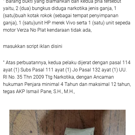
" Barang bukti yang diamankan dari kedua pria tersebut
yaitu, 2 (dua) bungkus diduga narkotika jenis ganja, ⁠1
(satu)buah kotak rokok (sebagai tempat penyimpanan
ganja), ⁠1 (satu)unit HP merek Vivo serta 1 (satu) unit sepeda
motor Verza No Plat kendaraan tidak ada,
masukkan script iklan disini
" Atas perbuatannya, kedua pelaku dijerat dengan pasal 114
ayat (1) Subs Pasal 111 ayat (1) Jo Pasal 132 ayat (1) UU.
RI No. 35 Thn 2009 Ttg Narkotika, dengan Ancaman
hukuman Penjara minimal 4 Tahun dan maksimal 12 tahun,
tegas AKP Ismail Pane, S.H., M.H.,