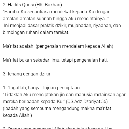
‎2. Hadits Qudsi (HR. Bukhari):
‎“Hamba-Ku senantiasa mendekat kepada-Ku dengan
amalan-amalan sunnah hingga Aku mencintainya…”
‎ Ini menjadi dasar praktik dzikir, mujahadah, riyadhah, dan
bimbingan ruhani dalam tarekat.
‎Ma’rifat adalah (pengenalan mendalam kepada Allah)
‎Ma’rifat bukan sekadar ilmu, tetapi pengenalan hati.
‎3. tenang dengan dzikir
‎1. “Ingatlah, hanya Tujuan penciptaan
‎“Tidaklah Aku menciptakan jin dan manusia melainkan agar
mereka beribadah kepada-Ku.” (QS.Adz-Dzariyat:56)
‎(Ibadah yang sempurna mengandung makna ma’rifat
kepada Allah.)