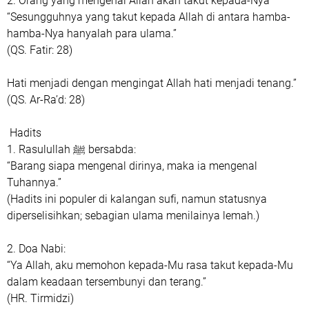
‎2. Orang yang mengenal Allah akan takut kepada-Nya
‎“Sesungguhnya yang takut kepada Allah di antara hamba-
hamba-Nya hanyalah para ulama.”
‎(QS. Fatir: 28)
‎Hati menjadi dengan mengingat Allah hati menjadi tenang.”
‎(QS. Ar-Ra’d: 28)
‎ Hadits
‎1. Rasulullah ﷺ bersabda:
‎“Barang siapa mengenal dirinya, maka ia mengenal
Tuhannya.”
‎(Hadits ini populer di kalangan sufi, namun statusnya
diperselisihkan; sebagian ulama menilainya lemah.)
‎2. Doa Nabi:
‎“Ya Allah, aku memohon kepada-Mu rasa takut kepada-Mu
dalam keadaan tersembunyi dan terang.”
‎(HR. Tirmidzi)