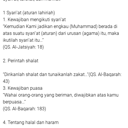
‎1 Syari’at (aturan lahiriah)
‎1. Kewajiban mengikuti syari’at
‎“Kemudian Kami jadikan engkau (Muhammad) berada di
atas suatu syari’at (aturan) dari urusan (agama) itu, maka
ikutilah syari’at itu…”
‎(QS. Al-Jatsiyah: 18)
‎2. Perintah shalat
‎“Dirikanlah shalat dan tunaikanlah zakat…”(QS. Al-Baqarah:
43)
‎3. Kewajiban puasa
‎“Wahai orang-orang yang beriman, diwajibkan atas kamu
berpuasa…”
‎(QS. Al-Baqarah: 183)
‎4. Tentang halal dan haram