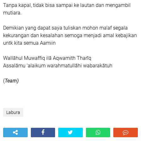
‎Tanpa kapal, tidak bisa sampai ke lautan dan mengambil
mutiara.
‎Demikian yang dapat saya tuliskan mohon ma’af segala
kekurangan dan kesalahan semoga menjadi amal kebajikan
untk kita semua Aamiin
‎Wallāhul Muwaffiq ilā Aqwamith Tharīq
‎Assalāmu ‘alaikum warahmatullāhi wabarakātuh
‎(
Team)
Labura