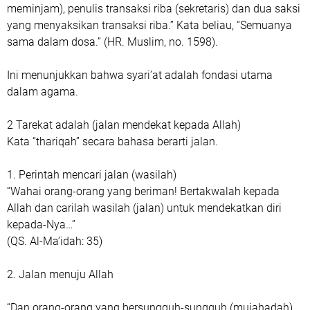
meminjam), penulis transaksi riba (sekretaris) dan dua saksi
yang menyaksikan transaksi riba.” Kata beliau, “Semuanya
sama dalam dosa.” (HR. Muslim, no. 1598).
‎Ini menunjukkan bahwa syari’at adalah fondasi utama
dalam agama.
‎2 Tarekat adalah (jalan mendekat kepada Allah)
‎Kata “thariqah” secara bahasa berarti jalan.
‎1. Perintah mencari jalan (wasilah)
‎“Wahai orang-orang yang beriman! Bertakwalah kepada
Allah dan carilah wasilah (jalan) untuk mendekatkan diri
kepada-Nya…”
‎(QS. Al-Ma’idah: 35)
‎2. Jalan menuju Allah
‎“Dan orang-orang yang bersungguh-sungguh (mujahadah)