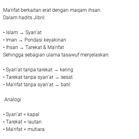
‎Ma’rifat berkaitan erat dengan maqam ihsan.
‎Dalam hadits Jibril:
‎• Islam → Syari’at
‎• Iman → Pondasi keyakinan
‎• Ihsan → Tarekat & Ma’rifat
‎Sehingga sebagian ulama tasawuf menjelaskan:
‎• Syari’at tanpa tarekat → kering
‎• Tarekat tanpa syari’at → sesat
‎• Ma’rifat tanpa syari’at → batil
‎ Analogi
‎• Syari’at = kapal
‎• Tarekat = lautan
‎• Ma’rifat = mutiara