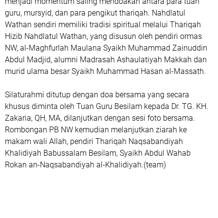
menjadi momentum saling mendoakan antara para tuan
guru, mursyid, dan para pengikut thariqah. Nahdlatul
Wathan sendiri memiliki tradisi spiritual melalui Thariqah
Hizib Nahdlatul Wathan, yang disusun oleh pendiri ormas
NW, al-Maghfurlah Maulana Syaikh Muhammad Zainuddin
Abdul Madjid, alumni Madrasah Ashaulatiyah Makkah dan
murid ulama besar Syaikh Muhammad Hasan al-Massath.
‎Silaturahmi ditutup dengan doa bersama yang secara
khusus diminta oleh Tuan Guru Besilam kepada Dr. TG. KH.
Zakaria, QH, MA, dilanjutkan dengan sesi foto bersama.
Rombongan PB NW kemudian melanjutkan ziarah ke
makam wali Allah, pendiri Thariqah Naqsabandiyah
Khalidiyah Babussalam Besilam, Syaikh Abdul Wahab
Rokan an-Naqsabandiyah al-Khalidiyah.(team)