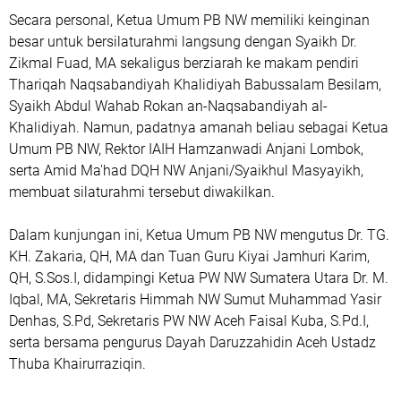
‎Secara personal, Ketua Umum PB NW memiliki keinginan
besar untuk bersilaturahmi langsung dengan Syaikh Dr.
Zikmal Fuad, MA sekaligus berziarah ke makam pendiri
Thariqah Naqsabandiyah Khalidiyah Babussalam Besilam,
Syaikh Abdul Wahab Rokan an-Naqsabandiyah al-
Khalidiyah. Namun, padatnya amanah beliau sebagai Ketua
Umum PB NW, Rektor IAIH Hamzanwadi Anjani Lombok,
serta Amid Ma'had DQH NW Anjani/Syaikhul Masyayikh,
membuat silaturahmi tersebut diwakilkan.
‎Dalam kunjungan ini, Ketua Umum PB NW mengutus Dr. TG.
KH. Zakaria, QH, MA dan Tuan Guru Kiyai Jamhuri Karim,
QH, S.Sos.I, didampingi Ketua PW NW Sumatera Utara Dr. M.
Iqbal, MA, Sekretaris Himmah NW Sumut Muhammad Yasir
Denhas, S.Pd, Sekretaris PW NW Aceh Faisal Kuba, S.Pd.I,
serta bersama pengurus Dayah Daruzzahidin Aceh Ustadz
Thuba Khairurraziqin.