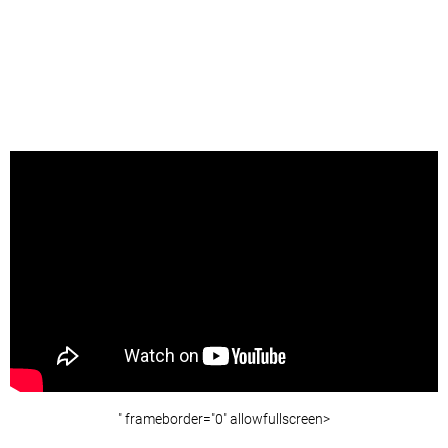
" frameborder="0" allowfullscreen>