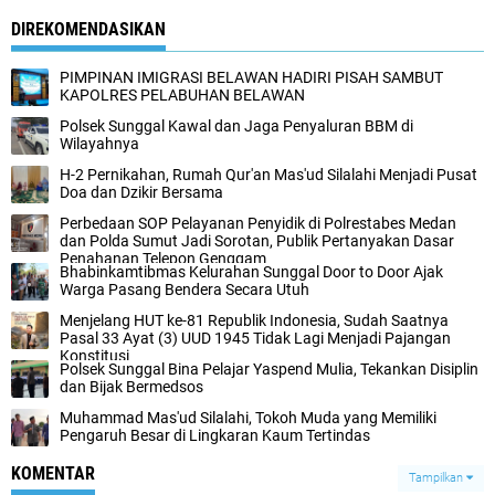
DIREKOMENDASIKAN
PIMPINAN IMIGRASI BELAWAN HADIRI PISAH SAMBUT
KAPOLRES PELABUHAN BELAWAN
Polsek Sunggal Kawal dan Jaga Penyaluran BBM di
Wilayahnya
H-2 Pernikahan, Rumah Qur'an Mas'ud Silalahi Menjadi Pusat
Doa dan Dzikir Bersama
Perbedaan SOP Pelayanan Penyidik di Polrestabes Medan
dan Polda Sumut Jadi Sorotan, Publik Pertanyakan Dasar
Penahanan Telepon Genggam
‎Bhabinkamtibmas Kelurahan Sunggal Door to Door Ajak
Warga Pasang Bendera Secara Utuh
Menjelang HUT ke-81 Republik Indonesia, Sudah Saatnya
Pasal 33 Ayat (3) UUD 1945 Tidak Lagi Menjadi Pajangan
Konstitusi
Polsek Sunggal Bina Pelajar Yaspend Mulia, Tekankan Disiplin
dan Bijak Bermedsos
Muhammad Mas'ud Silalahi, Tokoh Muda yang Memiliki
Pengaruh Besar di Lingkaran Kaum Tertindas
KOMENTAR
Tampilkan