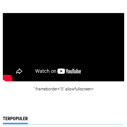
" frameborder="0" allowfullscreen>
TERPOPULER