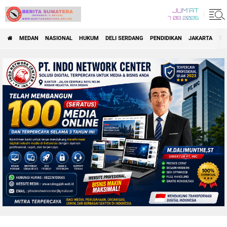
JUM'AT
7 08 2026
MEDAN
NASIONAL
HUKUM
DELI SERDANG
PENDIDIKAN
JAKARTA
TA
FORUM KOMUNIKASI MEDIA ONLINE NUSANTARA (FKMON)