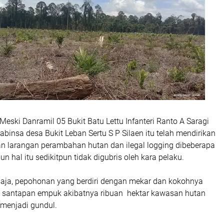
ski Danramil 05 Bukit Batu Lettu Infanteri Ranto A Saragi
binsa desa Bukit Leban Sertu S P Silaen itu telah mendirikan
 larangan perambahan hutan dan ilegal logging dibeberapa
mun hal itu sedikitpun tidak digubris oleh kara pelaku.
saja, pepohonan yang berdiri dengan mekar dan kokohnya
i santapan empuk akibatnya ribuan hektar kawasan hutan
 menjadi gundul.