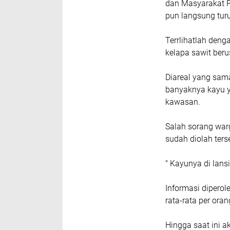
dan Masyarakat P
pun langsung tur
Terrlihatlah den
kelapa sawit beru
Diareal yang sama 
banyaknya kayu y
kawasan.
Salah sorang war
sudah diolah ters
" Kayunya di lans
Informasi dipero
rata-rata per ora
Hingga saat ini a