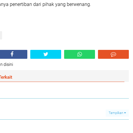
anya penertiban dari pihak yang berwenang.
n disini
erkait
Tampilkan