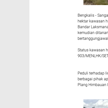
Bengkalis - Sanga
hektar kawasan h
Bandar Laksmana 
kemudian ditanam
bertanggungjawa
Status kawasan h
903/MENLHK/SET
Peduli terhadap l
berbagai pihak a
Plang Himbauan l