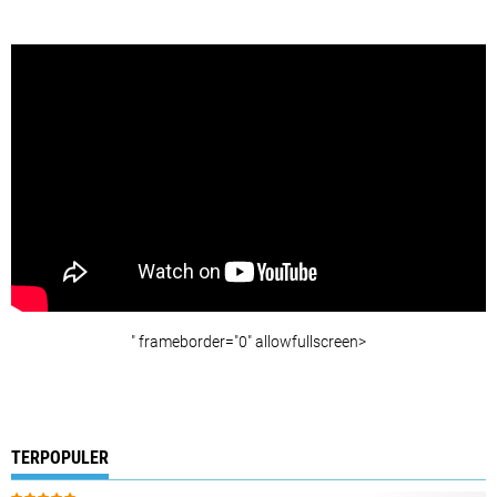
" frameborder="0" allowfullscreen>
TERPOPULER