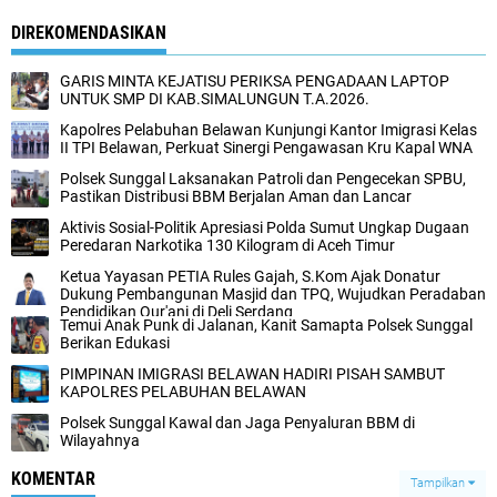
DIREKOMENDASIKAN
GARIS MINTA KEJATISU PERIKSA PENGADAAN LAPTOP
UNTUK SMP DI KAB.SIMALUNGUN T.A.2026.
Kapolres Pelabuhan Belawan Kunjungi Kantor Imigrasi Kelas
II TPI Belawan, Perkuat Sinergi ‎Pengawasan Kru Kapal WNA ‎‎
Polsek Sunggal Laksanakan Patroli dan Pengecekan SPBU,
Pastikan Distribusi BBM Berjalan Aman dan Lancar
Aktivis Sosial-Politik Apresiasi Polda Sumut Ungkap Dugaan
Peredaran Narkotika 130 Kilogram di Aceh Timur
Ketua Yayasan PETIA Rules Gajah, S.Kom Ajak Donatur
Dukung Pembangunan Masjid dan TPQ, Wujudkan Peradaban
Pendidikan Qur'ani di Deli Serdang
Temui Anak Punk di Jalanan, Kanit Samapta Polsek Sunggal
Berikan Edukasi
PIMPINAN IMIGRASI BELAWAN HADIRI PISAH SAMBUT
KAPOLRES PELABUHAN BELAWAN
Polsek Sunggal Kawal dan Jaga Penyaluran BBM di
Wilayahnya
KOMENTAR
Tampilkan