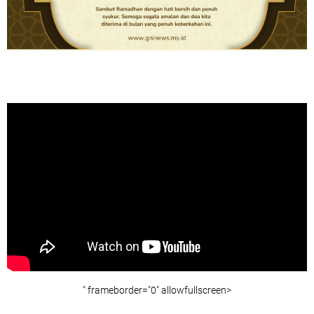
" frameborder="0" allowfullscreen>