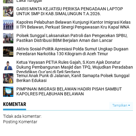
Laka Tunggal
GARIS MINTA KEJATISU PERIKSA PENGADAAN LAPTOP
UNTUK SMP DI KAB.SIMALUNGUN T.A.2026.
Kapolres Pelabuhan Belawan Kunjungi Kantor Imigrasi Kelas
II TPI Belawan, Perkuat Sinergi ‎Pengawasan Kru Kapal WNA ‎‎
Polsek Sunggal Laksanakan Patroli dan Pengecekan SPBU,
Pastikan Distribusi BBM Berjalan Aman dan Lancar
Aktivis Sosial-Politik Apresiasi Polda Sumut Ungkap Dugaan
Peredaran Narkotika 130 Kilogram di Aceh Timur
Ketua Yayasan PETIA Rules Gajah, S.Kom Ajak Donatur
Dukung Pembangunan Masjid dan TPQ, Wujudkan Peradaban
Pendidikan Qur'ani di Deli Serdang
Temui Anak Punk di Jalanan, Kanit Samapta Polsek Sunggal
Berikan Edukasi
PIMPINAN IMIGRASI BELAWAN HADIRI PISAH SAMBUT
KAPOLRES PELABUHAN BELAWAN
KOMENTAR
Tampilkan
Tidak ada komentar:
Posting Komentar